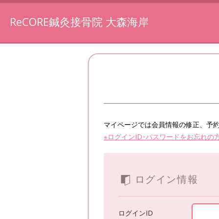
ReCORE鍼灸接骨院 大森海岸
マイページでは会員情報の修正、予約
※ログインID･パスワードをお忘れの
ログイン情報
ログインID