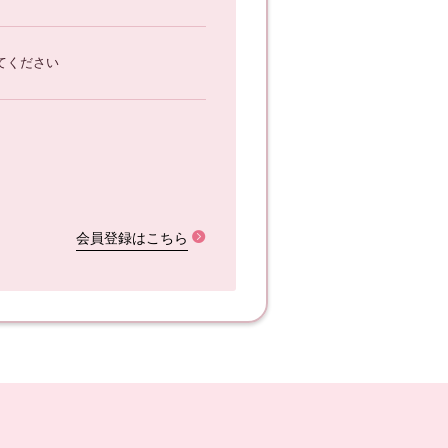
してください
会員登録はこちら